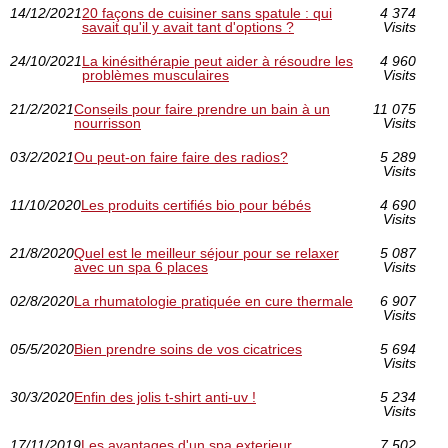
14/12/2021
20 façons de cuisiner sans spatule : qui
4 374
savait qu'il y avait tant d'options ?
Visits
24/10/2021
La kinésithérapie peut aider à résoudre les
4 960
problèmes musculaires
Visits
21/2/2021
Conseils pour faire prendre un bain à un
11 075
nourrisson
Visits
03/2/2021
Ou peut-on faire faire des radios?
5 289
Visits
11/10/2020
Les produits certifiés bio pour bébés
4 690
Visits
21/8/2020
Quel est le meilleur séjour pour se relaxer
5 087
avec un spa 6 places
Visits
02/8/2020
La rhumatologie pratiquée en cure thermale
6 907
Visits
05/5/2020
Bien prendre soins de vos cicatrices
5 694
Visits
30/3/2020
Enfin des jolis t-shirt anti-uv !
5 234
Visits
17/11/2019
Les avantages d'un spa exterieur
7 502