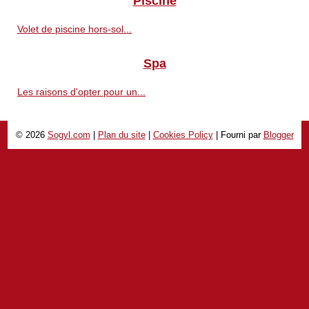
Piscine
Volet de piscine hors-sol...
Spa
Les raisons d'opter pour un...
© 2026
Sogyl.com
|
Plan du site
|
Cookies Policy
| Fourni par
Blogger