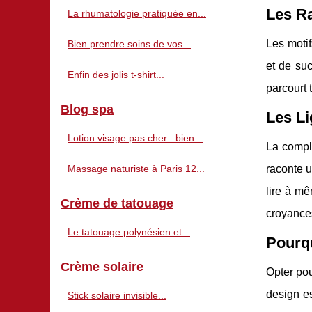
Les Ra
La rhumatologie pratiquée en...
Les motif
Bien prendre soins de vos...
et de suc
Enfin des jolis t-shirt...
parcourt 
Blog spa
Les Li
Lotion visage pas cher : bien...
La comple
Massage naturiste à Paris 12...
raconte u
lire à mê
Crème de tatouage
croyances
Le tatouage polynésien et...
Pourqu
Crème solaire
Opter pou
design es
Stick solaire invisible...