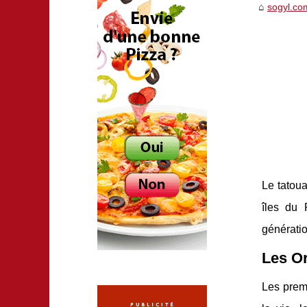
sogyl.co
Le tatoua
îles du 
génératio
Les Or
Les premi