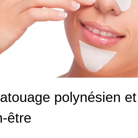
tatouage polynésien e
n-être