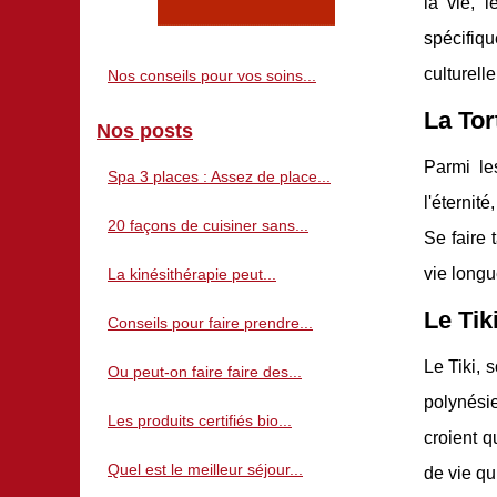
la vie, 
spécifiq
culturell
Nos conseils pour vos soins...
La Tor
Nos posts
Parmi l
Spa 3 places : Assez de place...
l'éternit
20 façons de cuisiner sans...
Se faire 
vie long
La kinésithérapie peut...
Le Tik
Conseils pour faire prendre...
Le Tiki, 
Ou peut-on faire faire des...
polynési
Les produits certifiés bio...
croient q
Quel est le meilleur séjour...
de vie qui