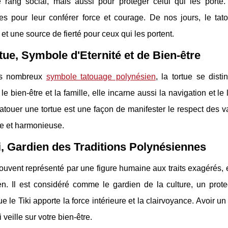
le rang social, mais aussi pour protéger celui qui les porte
ues pour leur conférer force et courage. De nos jours, le t
e et une source de fierté pour ceux qui les portent.
tue, Symbole d'Eternité et de Bien-être
es nombreux
symbole tatouage polynésien
, la tortue se dist
é, le bien-être et la famille, elle incarne aussi la navigation et l
tatouer une tortue est une façon de manifester le respect des 
ue et harmonieuse.
i, Gardien des Traditions Polynésiennes
souvent représenté par une figure humaine aux traits exagérés, 
en. Il est considéré comme le gardien de la culture, un prot
ue le Tiki apporte la force intérieure et la clairvoyance. Avoir u
 veille sur votre bien-être.