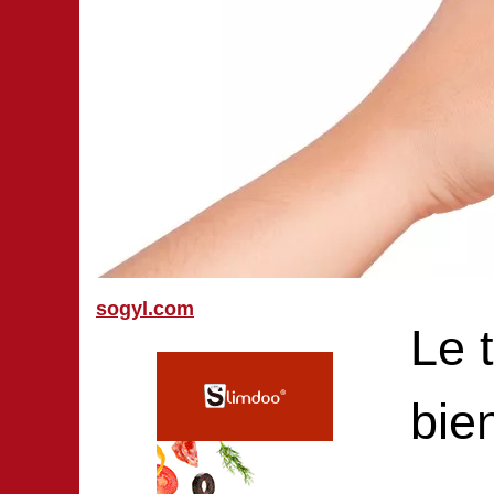
sogyl.com
Le 
bie